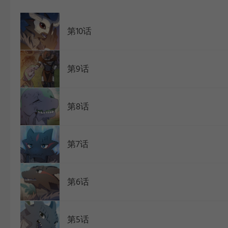
WEBTOON
第10话
第9话
第8话
第7话
第6话
第5话