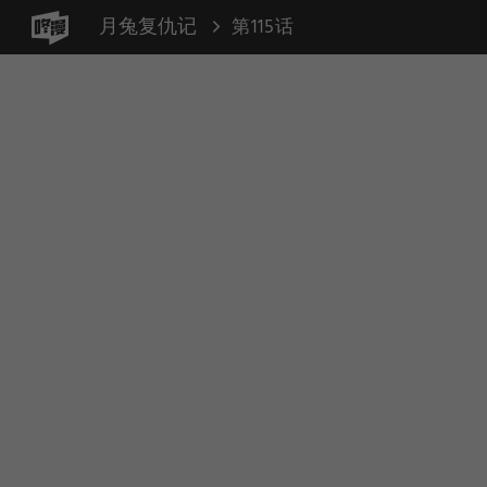
月兔复仇记
第115话