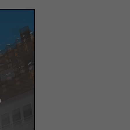
注
浪
空
制