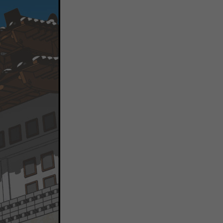
关
新
QQ
复