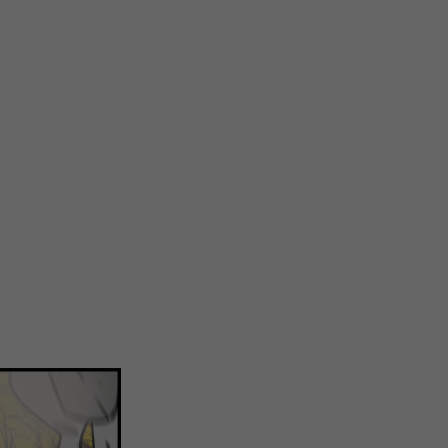
微
间
URL