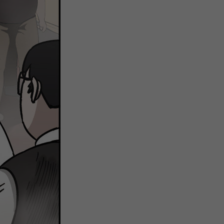
关
新
QQ
复