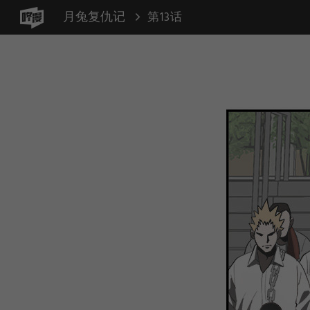
月兔复仇记
第13话