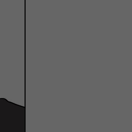
微
间
URL