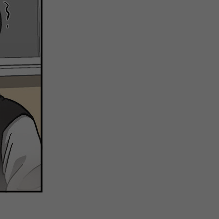
注
浪
空
制