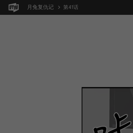
月兔复仇记
第41话