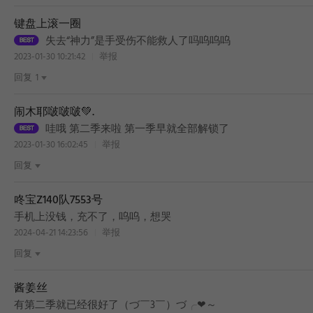
键盘上滚一圈
失去“神力”是手受伤不能救人了吗呜呜呜
2023-01-30 10:21:42
举报
回复
1
闹木耶啵啵啵💚.
哇哦 第二季来啦 第一季早就全部解锁了
2023-01-30 16:02:45
举报
回复
咚宝Z140队7553号
手机上没钱，充不了，呜呜，想哭
2024-04-21 14:23:56
举报
回复
酱姜丝
有第二季就已经很好了（づ￣3￣）づ╭❤～