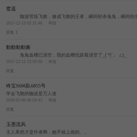
鹭遥
咖波苦练飞吻，修成飞吻的王者，瞬间秒杀兔兔，瞬间给
2017-12-13 02:31:49
举报
回复
1
動動動動酱
兔兔血槽已清空，我的血槽也跟着清空了_(´ཀ`」 ∠)_
2017-12-12 23:50:59
举报
回复
咚宝S606队6855号
学会飞吻的咖波是万人迷
2026-07-06 06:54:43
举报
回复
玉墨流风
BES
主人果然才是作者啊，她手稿上画的。。