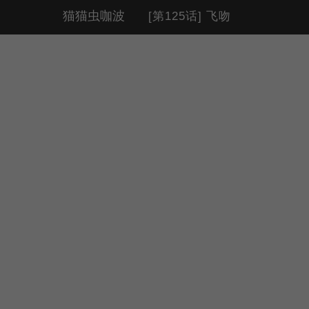
猫猫虫咖波
[第125话] 飞吻