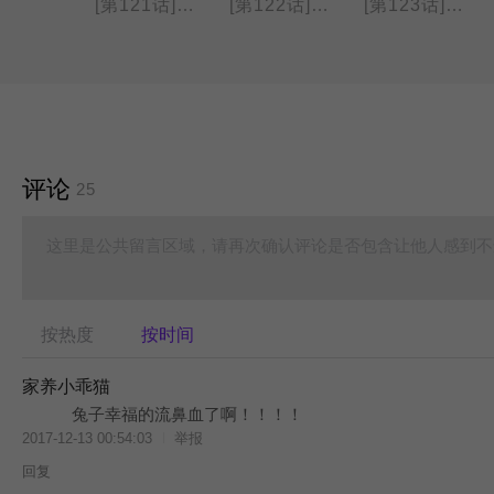
[第120话] 小鸡部落
[第121话] 种肉肉
[第122话] 卷筒卫生纸
[第123话] 漏水
评论
25
这里是公共留言区域，请再次确认评论是否包含让他人感到不
按热度
按时间
家养小乖猫
兔子幸福的流鼻血了啊！！！！
2017-12-13 00:54:03
举报
回复