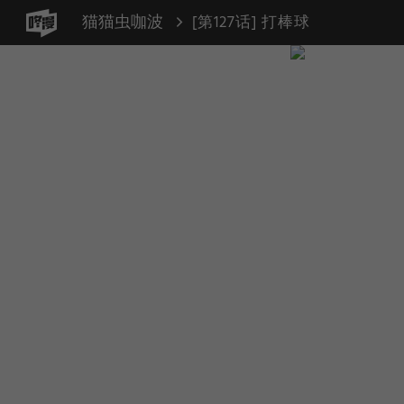
猫猫虫咖波
[第127话] 打棒球