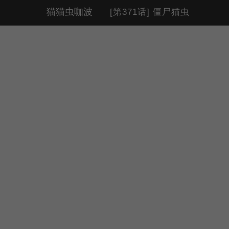
猫猫虫咖波
[第371话] 僵尸猫虫