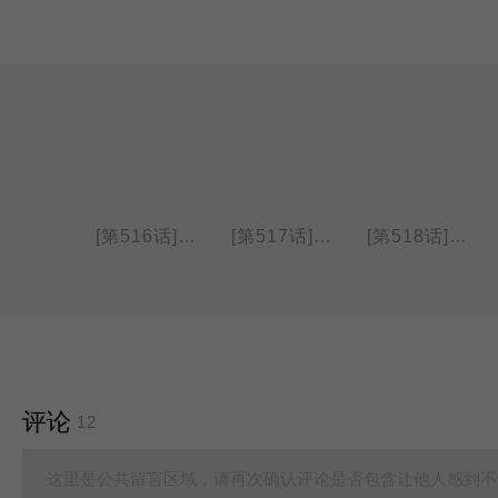
[第515话] 伐木取材
[第516话] 真空收纳袋
[第517话] 耳机很紧＆打气
[第518话] 掉包&再过去一点
评论
12
这里是公共留言区域，请再次确认评论是否包含让他人感到不