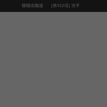
猫猫虫咖波
[第522话] 洗手