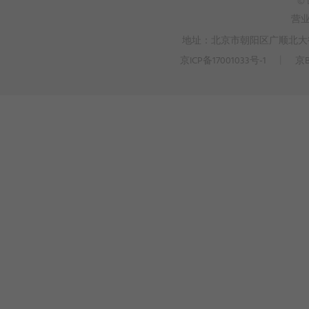
© 
营
地址：北京市朝阳区广顺北大街3
京ICP备17001033号-1
丨
京B
>
WEBTO