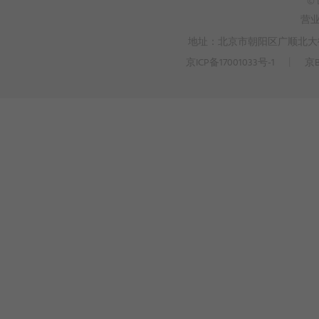
© 
营
地址：北京市朝阳区广顺北大街3
京ICP备17001033号-1
丨
京B
>
WEBTO