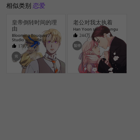
相似类别
恋爱
皇帝倒转时间的理
老公对我太执着
由
Han Yoon seol / seungu
Blooming Bouquet /
244万
Studio wooridle
170万