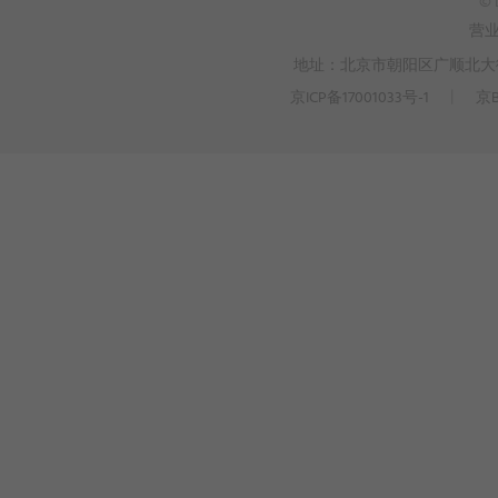
© 
营
地址：北京市朝阳区广顺北大街3
京ICP备17001033号-1
丨
京B
>
WEBTO