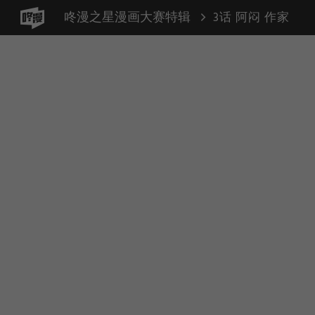
咚漫之星漫画大赛特辑
3话 阿闷 作家