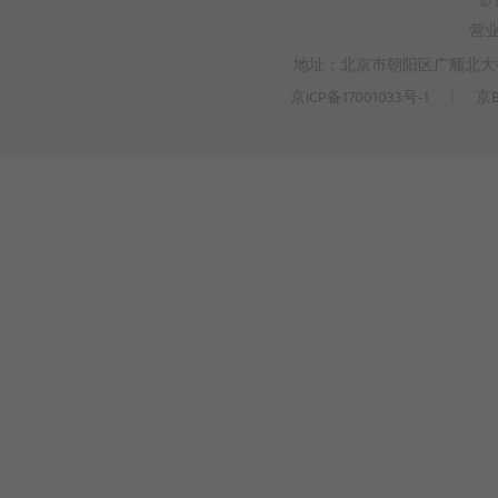
© 
营
地址：北京市朝阳区广顺北大街3
京ICP备17001033号-1
丨
京B
>
WEBTO