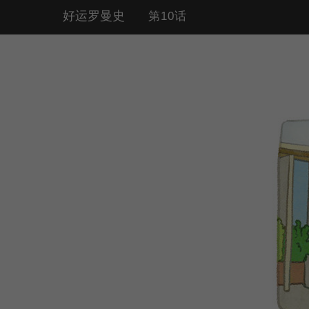
好运罗曼史
第10话