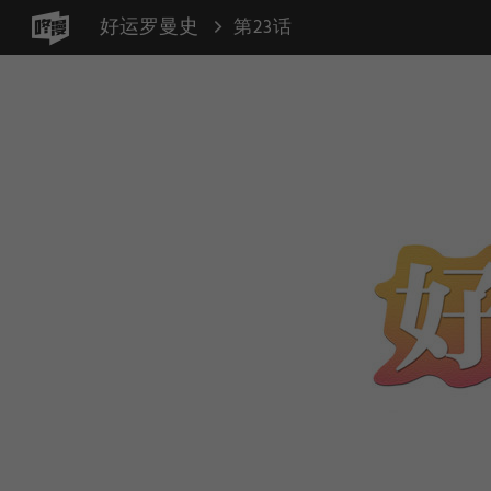
好运罗曼史
第23话