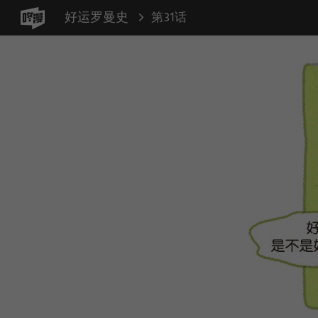
好运罗曼史
第31话