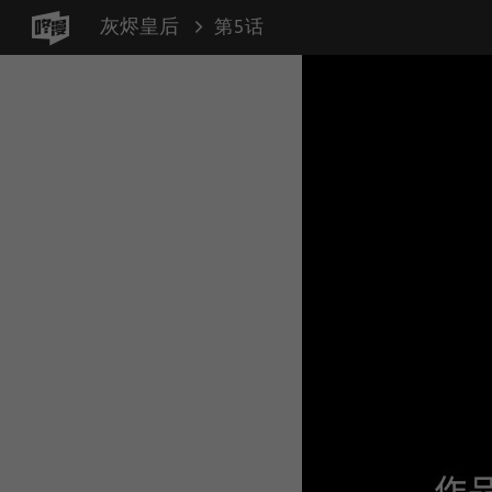
灰烬皇后
第5话