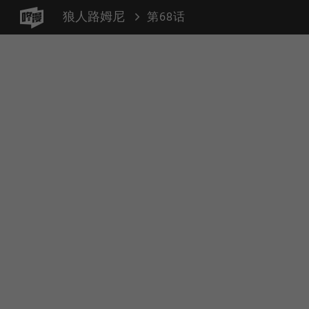
狼人路姆尼
第68话