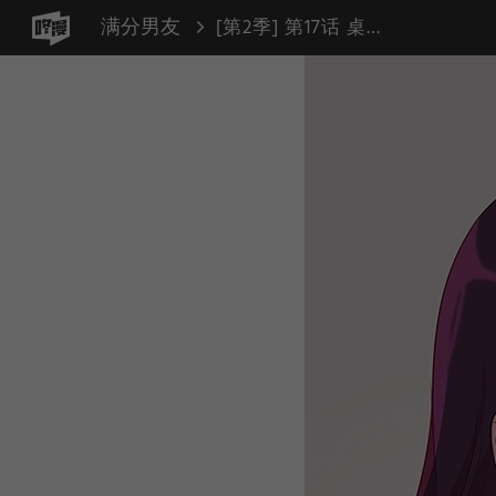
满分男友
[第2季] 第17话 桌上的涂鸦（2）