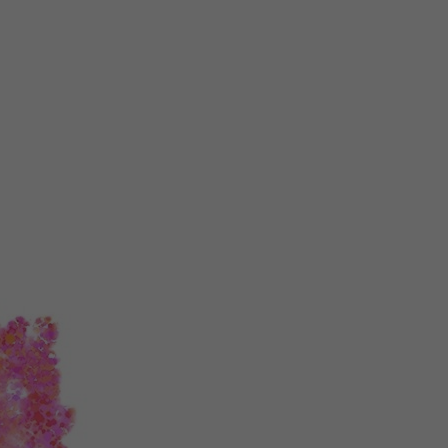
注
浪
空
制