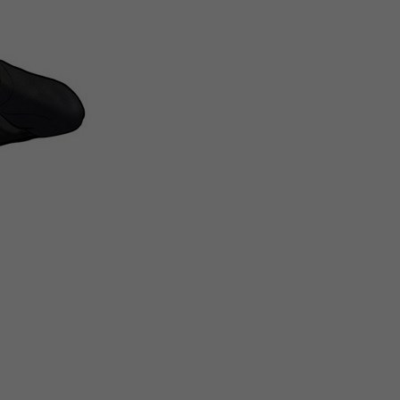
微
间
URL