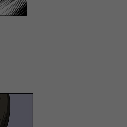
关
新
QQ
复