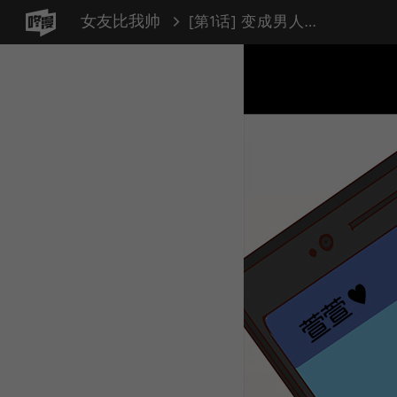
女友比我帅
[第1话] 变成男人了？！