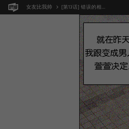
女友比我帅
[第13话] 错误的相遇