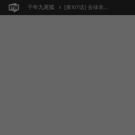
千年九尾狐
[第107话] 去绿衣族（1）