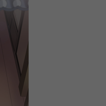
注
浪
空
制