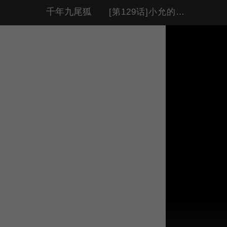
千年九尾狐
[第129话]小允的魂 （5）