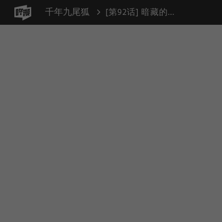
千年九尾狐
[第92话] 暗藏的气息(2)