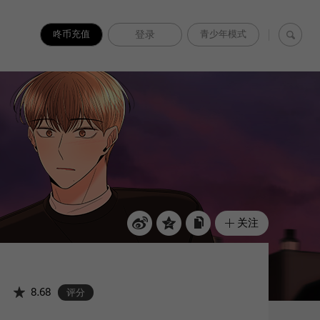
咚币充值
登录
青少年模式
关注
8.68
评分