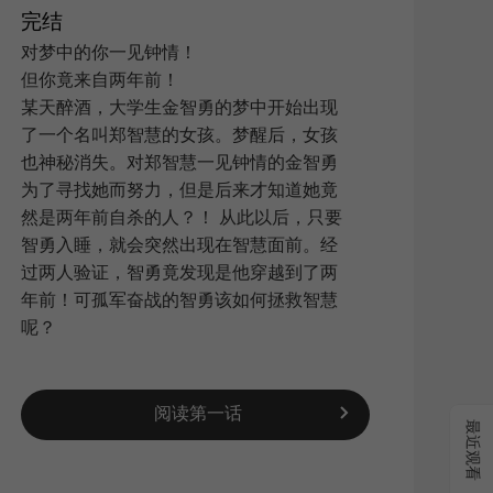
完结
对梦中的你一见钟情！
但你竟来自两年前！
搜索
|
某天醉酒，大学生金智勇的梦中开始出现
了一个名叫郑智慧的女孩。梦醒后，女孩
也神秘消失。对郑智慧一见钟情的金智勇
为了寻找她而努力，但是后来才知道她竟
然是两年前自杀的人？！ 从此以后，只要
智勇入睡，就会突然出现在智慧面前。经
过两人验证，智勇竟发现是他穿越到了两
年前！可孤军奋战的智勇该如何拯救智慧
呢？
新浪
QQ空
复制
阅读第一话
最近观看