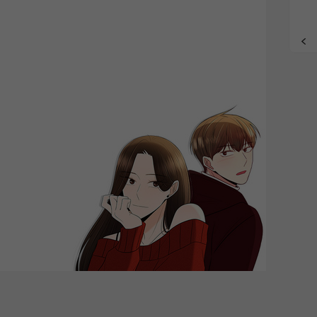
grade