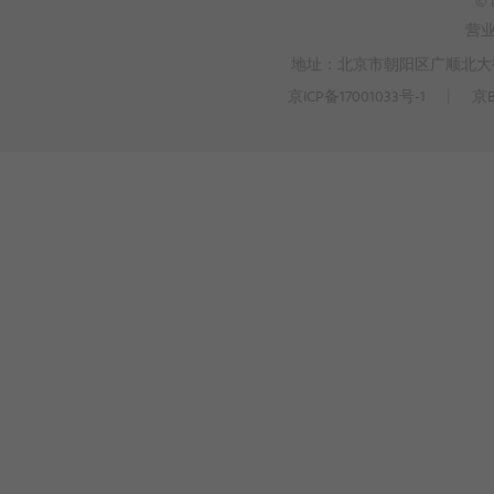
© 
营
地址：北京市朝阳区广顺北大街3
京ICP备17001033号-1
丨
京B
>
WEBTO