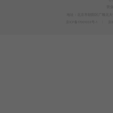
© 
营
地址：北京市朝阳区广顺北大街3
京ICP备17001033号-1
丨
京B
>
WEBTO