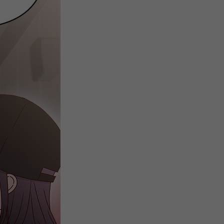
注
浪
空
制