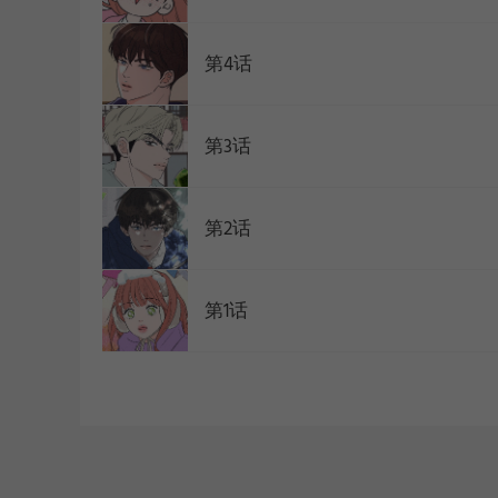
第4话
第3话
第2话
第1话