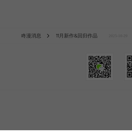
咚漫消息
11月新作&回归作品
2025-10-29