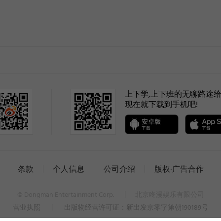
like
like
like
上下学,上下班的无聊路途给
现在就下载到手机吧!
like
like
条款
个人信息
公司介绍
版权·广告合作
© Dongman Entertainment Corp.
丨
北京咚漫娱乐有限公司
家
营业执照
丨
出版物经营许可证：新出发京零字第朝190189号