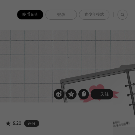
咚币充值
登录
青少年模式
关注
9.20
评分