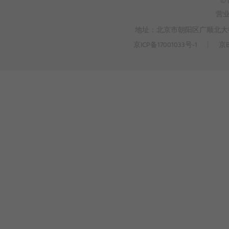
© 
营
地址：北京市朝阳区广顺北大街3
京ICP备17001033号-1
丨
京B
>
WEBTO