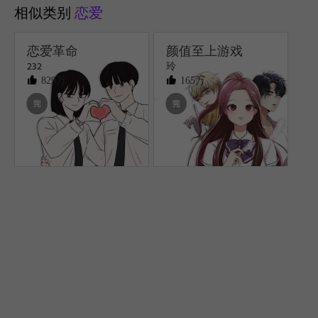
相似类别
恋爱
恋爱革命
颜值至上游戏
232
玲
829万
165万