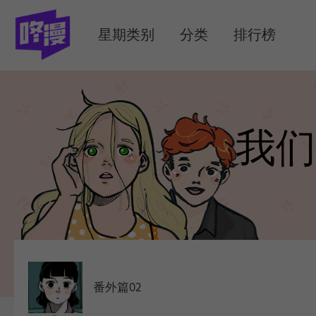
MENU
星期类别
分类
排行榜
我们
番外篇02