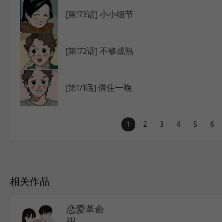
[第173话] 小小细节
[第172话] 不够成熟
[第171话] 借住一晚
1
2
3
4
5
6
相关作品
恋爱革命
232