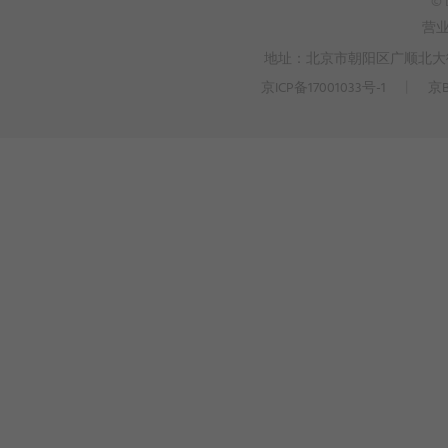
© 
营
地址：北京市朝阳区广顺北大街3
京ICP备17001033号-1
丨
京B
>
WEBTO