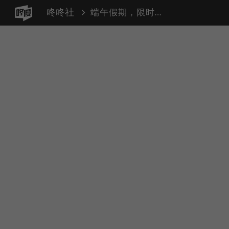
咚咚社
端午假期，限时免费大放送！