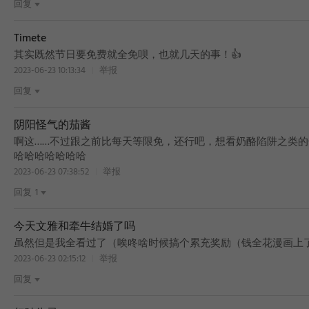
回复
Timete
其实既然节日要免费就全免呗，也就几天的事！👍
2023-06-23 10:13:34
举报
回复
阴阳怪气的茄酱
啊这……不过跟之前比每天等限免，还行吧，想看奶酪陷阱之类
哈哈哈哈哈哈哈
2023-06-23 07:38:52
举报
回复
1
今天文雅和牵牛结婚了吗
虽然但是我全看过了（唉咚啥时候搞个累充奖励（钱全花漫画上
2023-06-23 02:15:12
举报
回复