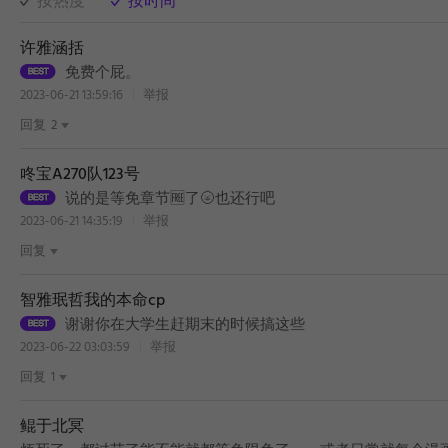
按热度
按时间
许雅涵括
免费个屁。
2023-06-21 13:59:16
举报
回复
2
咚宝A270队123号
说的是等免章节🆓了🌝也还行吧
2023-06-21 14:35:19
举报
回复
智雅珉哲我的本命cp
谢谢你在大学生赶期末的时候搞这些
2023-06-22 03:03:59
举报
回复
1
鲲于北冥