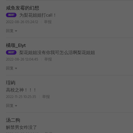
咸鱼发霉的幻想
为梨花姐姐打call！
2022-08-26 05:24:12
举报
回复
橘颂_Elyt
梨花姐姐没有你我可怎么活啊梨花姐姐
2022-08-26 12:04:45
举报
回复
珵屿
高校之神！！！
2022-11-25 10:25:35
举报
回复
BEST
汤二狗
解禁男女咋没了