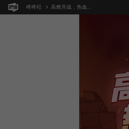
咚咚社
高燃开战，热血不止