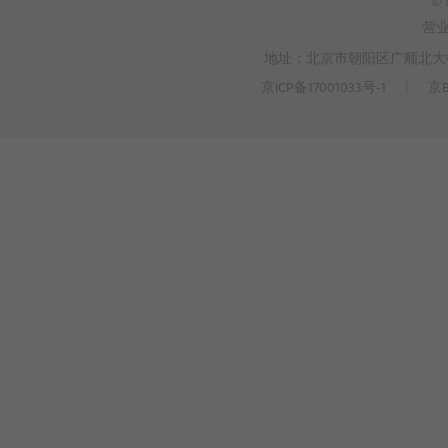
© 
营
地址：北京市朝阳区广顺北大街3
京ICP备17001033号-1
丨
京B
>
WEBTO