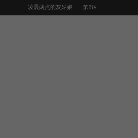
凌晨两点的灰姑娘
第2话