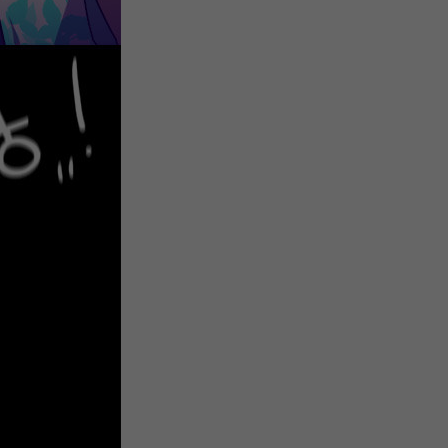
微
间
URL