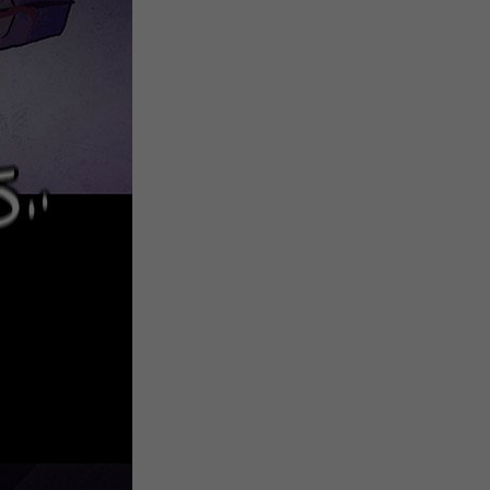
注
浪
空
制