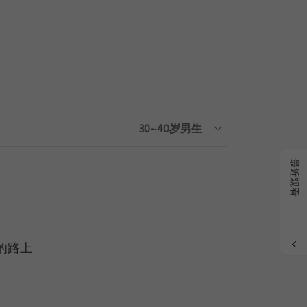
搜索
|
删
30~40岁男生
最近观看
的路上