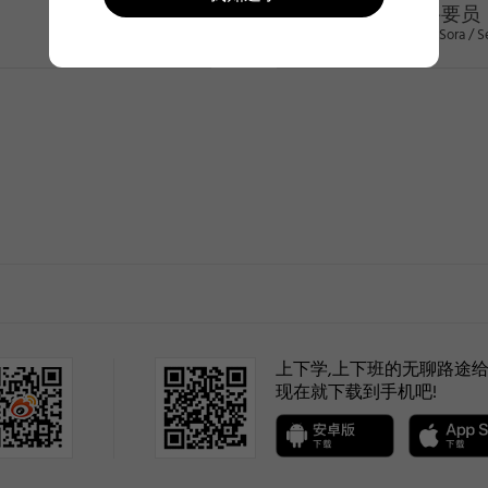
特聘要员
Kwon Sora / S
>
(selected)
1
上下学,上下班的无聊路途给
现在就下载到手机吧!
2