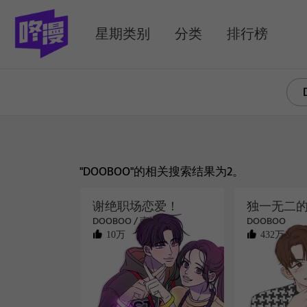
MENU
星期类别
分类
排行榜
"DOOBOO"的相关搜索结果为2。
谢绝职场恋爱！
独一无二
DOOBOO / 南琇
DOOBOO
10万
432万