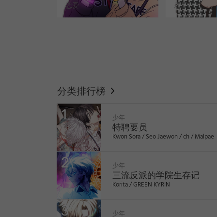
恋爱
恋爱
WEBTOON
分类排行榜
少年
特聘要员
Kwon Sora / Seo Jaewon / ch / Malpae
少年
三流反派的学院生存记
Korita / GREEN KYRIN
like
like
少年