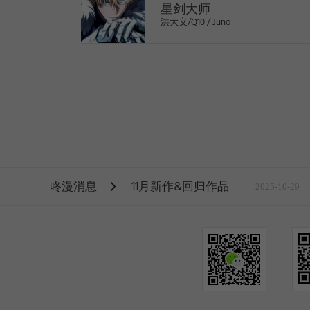
星剑大师
洪大义/Q10 / Juno
>
咚漫消息
11月新作&回归作品
2025-10-29
1
2