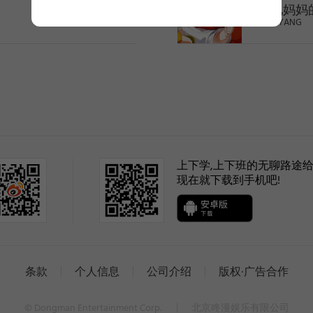
去见妈妈
GOMYANG
>
(selected)
上下学,上下班的无聊路途给
现在就下载到手机吧!
1
2
条款
个人信息
公司介绍
版权·广告合作
© Dongman Entertainment Corp.
丨
北京咚漫娱乐有限公司