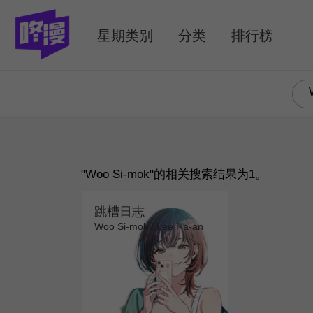
MENU
星期类别
分类
排行榜
"Woo Si-mok"的相关搜索结果为1。
跳槽日志
Woo Si-mok / Lee Ha-an