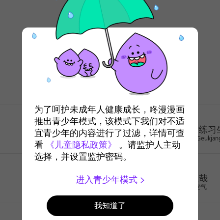
搞笑
年龄排行榜
为了呵护未成年人健康成长，咚漫漫画
奇幻
推出青少年模式，该模式下我们对不适
反转练习
宜青少年的内容进行了过滤，详情可查
Song Geukjan
看
《儿童隐私政策》
。请监护人主动
选择，并设置监护密码。
奇幻
非人哉
进入青少年模式
一汪空气
我知道了
治愈