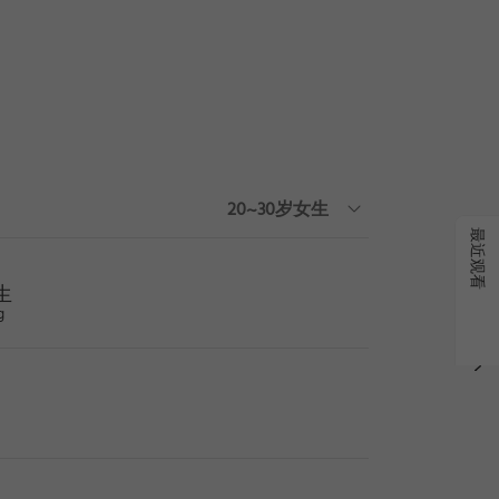
搜索
|
删
20~30岁女生
最近观看
生
g