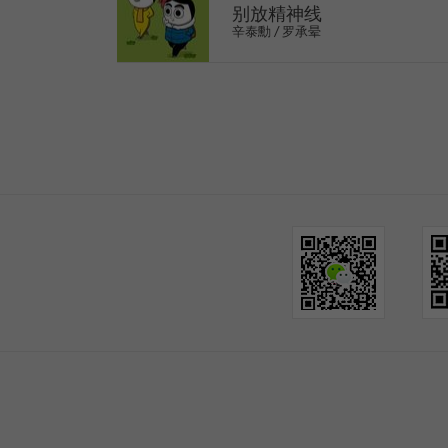
别放精神线
辛泰勳 / 罗承晕
>
1
2