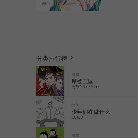
都市
WEBTOON
分类排行榜
搞笑
摩登三国
无敌PINK / YiLee
搞笑
少年们在做什么
CUTBU
like
搞笑