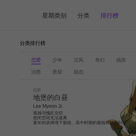
MENU
星期类别
分类
排行榜
(selected)
分类排行榜
恋爱
少年
古风
奇幻
搞笑
治愈
悬疑
励志
恋
爱
恋爱
地堡的白昼
Lee Myeon Ji
孤独与愧疚交织
密闭空间无法逃离
童年的选择埋下裂痕，高中时期的孤独将她逼到极
端。误闯新的地堡后，曾被抛弃的少年满身血迹出
现，将出口封死。狭窄空间里，愧疚与怨恨交错，