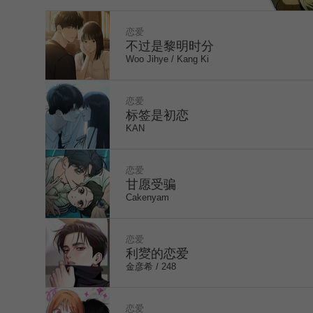
谁才是真正被困住的人？
恋爱
WEBTOON
不过是黎明时分
Woo Jihye / Kang Ki
恋爱
标签是初恋
KAN
恋爱
甘愿受骗
Cakenyam
1
恋爱
利夑的恋爱
金彦希 / 248
恋爱