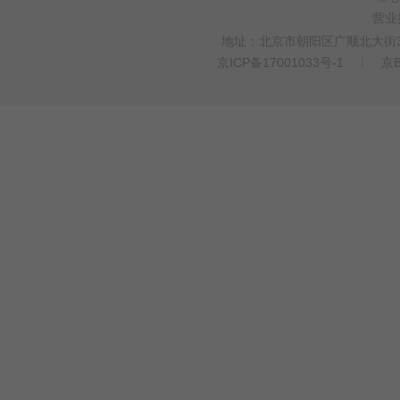
营业
地址：北京市朝阳区广顺北大街33
京ICP备17001033号-1
丨
京B
>
WEBTO